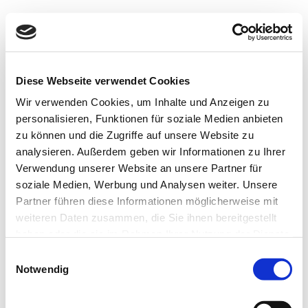
Diese Webseite verwendet Cookies
Wir verwenden Cookies, um Inhalte und Anzeigen zu
personalisieren, Funktionen für soziale Medien anbieten
So können Sie uns erreichen
zu können und die Zugriffe auf unsere Website zu
analysieren. Außerdem geben wir Informationen zu Ihrer
Notfall
Menu
Verwendung unserer Website an unsere Partner für
...
soziale Medien, Werbung und Analysen weiter. Unsere
Partner führen diese Informationen möglicherweise mit
+41818663251
weiteren Daten zusammen, die Sie ihnen bereitgestellt
tierhotel@clinica-alpina.ch
haben oder die sie im Rahmen Ihrer Nutzung der Dienste
Kontakt aufnehmen
gesammelt haben.
Einwilligungsauswahl
Notwendig