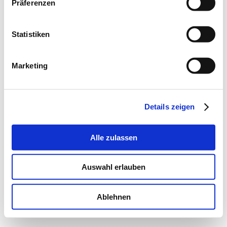
Präferenzen
Statistiken
Für TierhalterInnen
Marketing
Alle Standorte
Über uns
Tierwissen & unser Alltag
Notfallnummer
Details zeigen
Scuol:
+41 81 861 00 88
Celerina:
+41 81 861 00 81
Alle zulassen
Clinica Alpina SA
Buorna
CH-7550 Scuol
Auswahl erlauben
Schweiz
Email:
info@clinica-alpina.ch
© Copyright
2026
VetTrust AG
Ablehnen
Impressum
Datenschutz
E-Mail