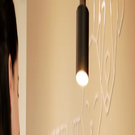
Notfall
Menu
Impressum
Kontakt-Adresse
Clinica Alpina SA
Tiermedizinisches Zentrum Buorna
7550 Scuol