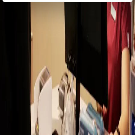
Für TierhalterInnen
Alle Standorte
Über uns
Tierwissen & unser Alltag
Notfallnummer
Scuol:
+41 81 861 00 88
Celerina:
+41 81 861 00 81
Clinica Alpina SA
Buorna
CH-7550 Scuol
Schweiz
Email:
info@clinica-alpina.ch