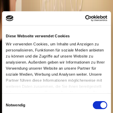
E-Mail: info@clinica-alpina.ch
Vertretungsberechtigte Personen
Dr. med. vet. Benjamin Biner
Ansgar Solecki, CEO
Diese Webseite verwendet Cookies
Handelsregister-Eintrag
Wir verwenden Cookies, um Inhalte und Anzeigen zu
Eingetragener Firmenname: Clinica Alpina SA
personalisieren, Funktionen für soziale Medien anbieten
Handelsregister-Nummer
zu können und die Zugriffe auf unsere Website zu
CH-350.3.010.757-1
Mehrwertsteuer-Nummer
analysieren. Außerdem geben wir Informationen zu Ihrer
CHE-409.778.467
MWST
Verwendung unserer Website an unsere Partner für
soziale Medien, Werbung und Analysen weiter. Unsere
Haftungsausschluss
Partner führen diese Informationen möglicherweise mit
Der Autor übernimmt keinerlei Gewähr hinsichtlich der inhaltlichen
weiteren Daten zusammen, die Sie ihnen bereitgestellt
Richtigkeit, Genauigkeit, Aktualität, Zuverlässigkeit und
haben oder die sie im Rahmen Ihrer Nutzung der Dienste
Vollständigkeit der Informationen.
gesammelt haben.
Einwilligungsauswahl
Haftungsansprüche gegen den Autor wegen Schäden materieller
Notwendig
oder immaterieller Art, welche aus dem Zugriff oder der Nutzung
bzw. Nichtnutzung der veröffentlichten Informationen, durch