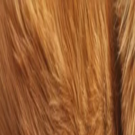
Urgence
Menu
Puces et tiques - cela ne doit pas être le cas !
med. vet. Gabrielle Brunner
29.06.2021