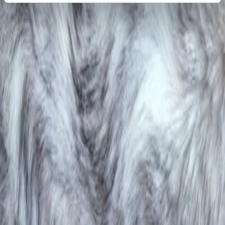
Pour les propriétaires d'animaux
Tous les sites
À propos de nous
Connaissance des animaux & notre quotidien
Numéro d'urgence
Scuol:
+41 81 861 00 88
Celerina:
+41 81 861 00 81
Clinica Alpina SA
Buorna
CH-7550 Scuol
Suisse
Email :
info@clinica-alpina.ch