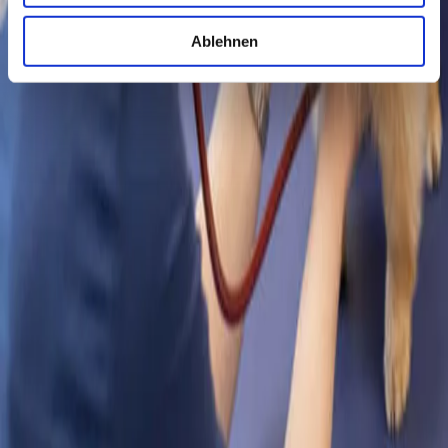
Analyses de sang et d’urine :
Une
formule sanguine
permet
d’analyser et de compter différents types de cellules. L’
analyse
biochimique du sang
permet de vérifier divers
paramètres
Ablehnen
organiques
et peut fournir des indications sur des
troubles
hormonaux
. L’
analyse d’urine
est un test très efficace pour évaluer
la
fonction rénale
.
Analyses spécifiques de laboratoire :
De nombreux chiens âgés, en
particulier les grandes races, souffrent d’une
hypothyroïdie
.
Pour les propriétaires d'animaux
Tous les sites
À propos de nous
Connaissance des animaux & notre quotidien
Numéro d'urgence