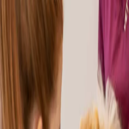
Urgence
Menu
Prévenir c'est soigner
med. vet. Gabrielle Brunner
02.01.2022