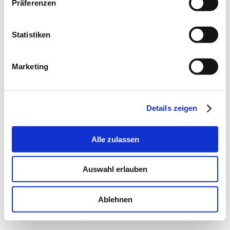
Präferenzen
For pet owners
All locations
Statistiken
About us
Animal knowledge blog
Emergency phone number
Marketing
Scuol:
+41 81 861 00 88
Celerina:
+41 81 861 00 81
Clinica Alpina SA
Buorna
Details zeigen
CH-7550 Scuol
Schweiz
Email:
info@clinica-alpina.ch
Alle zulassen
© Copyright
2026
VetTrust AG
Imprint
Privacy
Email
Auswahl erlauben
Ablehnen