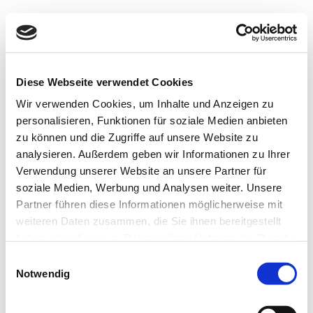
Diese Webseite verwendet Cookies
Wir verwenden Cookies, um Inhalte und Anzeigen zu
personalisieren, Funktionen für soziale Medien anbieten
Our partners
zu können und die Zugriffe auf unsere Website zu
analysieren. Außerdem geben wir Informationen zu Ihrer
Emergency
Menu
In order to be able to offer you all-round care for your pet, we rely
Verwendung unserer Website an unsere Partner für
on cooperation with carefully selected partners from the region.
soziale Medien, Werbung und Analysen weiter. Unsere
Partner führen diese Informationen möglicherweise mit
weiteren Daten zusammen, die Sie ihnen bereitgestellt
haben oder die sie im Rahmen Ihrer Nutzung der Dienste
gesammelt haben.
Einwilligungsauswahl
Notwendig