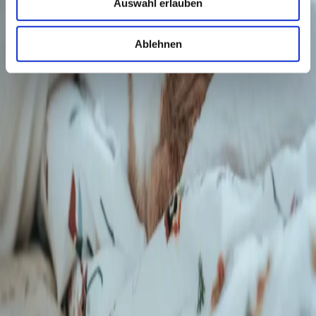
ein Zahn erhalten werden kann - und wann es medizinisch
Auswahl erlauben
sinnvoller ist, ihn zu entfernen. Rein kosmetische Eingriffe
befürworten wir nicht. Das Vernachlässigen der Zahngesundheit gilt
im Übrigen als tierschutzwidrig.
Ablehnen
Zahngesundheit beginnt zu Hause
Neben spezialisierten Zahnbehandlungen beraten wir Sie gerne
umfassend zur Zahnpflege zuhause. Fragen Sie in der Praxis nach
der Zahnputzsprechstunde, welche von Dentalassistentinnen mit
Spezialausbildung angeboten wird.
Für TierhalterInnen
Alle Standorte
Über uns
Tierwissen & unser Alltag