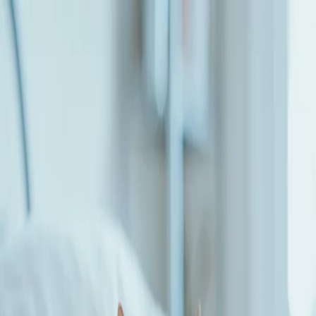
Notfall
Menu
Zahnbehandlungen bei Hund und Katze
Dr. med. vet. Veronica Caimi
29.06.2025