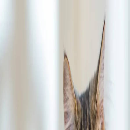
Notfall
Menu
FORL bei Katzen
med. vet. Angela Berchtold
29.06.2025